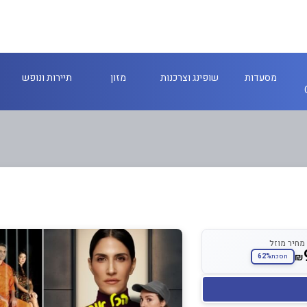
מסעדות
שופינג וצרכנות
מזון
תיירות ונופש
מחיר מוזל
₪
62%
חסכת