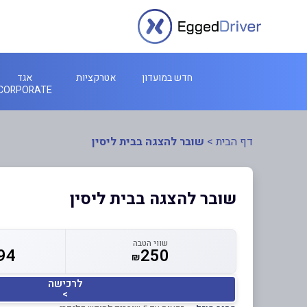
חדש במועדון
אטרקציות
אגד
CORPORATE
דף הבית
>
שובר להצגה בבית ליסין
שובר להצגה בבית ליסין
שווי הטבה
94
250
₪
לרכישה
>