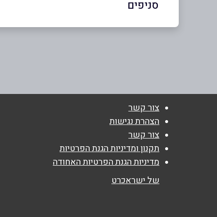
סניפים
באתר
תל אביב
דיזנגוף 101 פינת פרישמן
שם מלא
*
03-7255333
טלפון
*
צור קשר
הצהרת נגישות
נושא
*
צור קשר
אנא חזרו אלי בקשר ל...
תקנון ומדיניות הגנת הפרטיות
מדיניות הגנת הפרטיות האחודה
הודעה
*
של ישראכרט