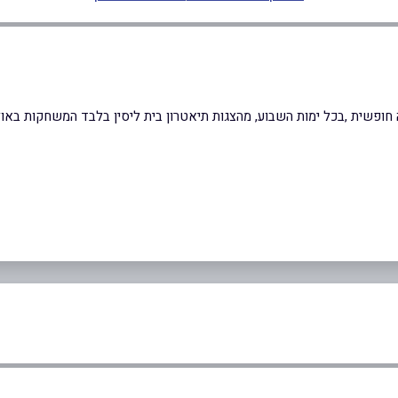
ית ,בכל ימות השבוע, מהצגות תיאטרון בית ליסין בלבד המשחקות באולמות הבית ב