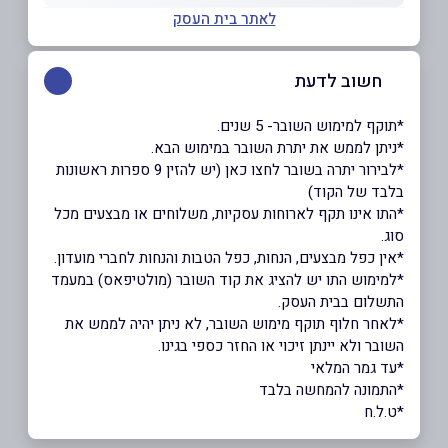
לאתר בית העסק
חשוב לדעת
*תוקף למימוש השובר- 5 שנים.
*ניתן לממש את יתרת השובר במימוש הבא.
*לבירור יתרה בשובר לחצו כאן (יש להזין 9 ספרות ראשונות
בלבד של הקוד)
*התו אינו תקף לארוחות עסקיות, משלוחים או מבצעים מכל
סוג.
*אין כפל מבצעים, הנחות, כפל הטבות והנחות לחברי מועדון.
*למימוש התו יש להציג את קוד השובר (מולטיפאס) במעמד
התשלום בבית העסק.
*לאחר חלוף תוקף מימוש השובר, לא ניתן יהיה לממש את
השובר ולא יינתן זיכוי או החזר כספי בגינו.
*עד גמר המלאי
*התמונה להמחשה בלבד
*ט.ל.ח