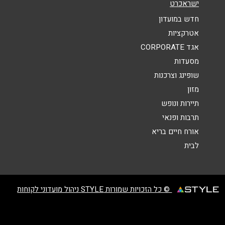
ישראכרט
אנא חזרו אלי בקשר ל...
חדש במועדון
אטרקציות
הודעה
*
אגד CORPORATE
מסעדות
שופינג וצרכנות
מזון
תיירות ונופש
תרבות ופנאי
שליחה
אורח חיים בריא
לבית
© כל הזכויות שמורות STYLE ניהול מועדוני לקוחות