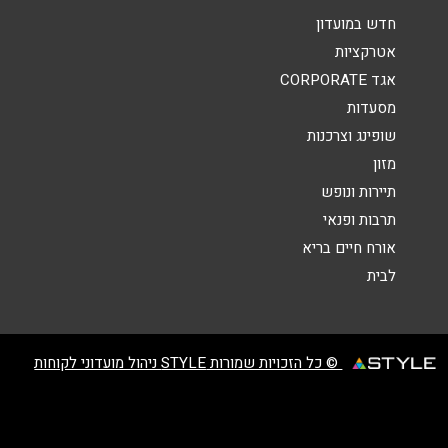
הודעה
*
חדש במועדון
אטרקציות
אגד CORPORATE
מסעדות
שופינג וצרכנות
מזון
שליחה
תיירות ונופש
תרבות ופנאי
אורח חיים בריא
לבית
© כל הזכויות שמורות STYLE ניהול מועדוני לקוחות