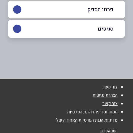
פרטי הספק
03-5047771
סניפים
ראשון לציון
שם מלא
*
סחרוב 21 סחרוב 21
03-5047771
טלפון
*
צור קשר
אימייל
*
הצהרת נגישות
צור קשר
נושא
*
תקנון ומדיניות הגנת הפרטיות
מדיניות הגנת הפרטיות האחודה של
אנא חזרו אלי בקשר ל...
ישראכרט