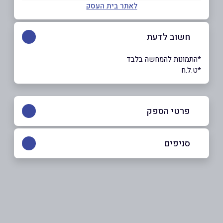
לאתר בית העסק
חשוב לדעת
*התמונות להמחשה בלבד
*ט.ל.ח
פרטי הספק
052-4811379
סניפים
באתר
באינסטגרם
חיפה
דרך בר יהודה 300
שם מלא
*