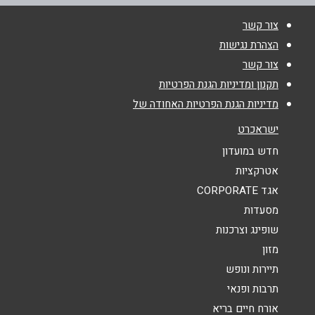
צור קשר
טלפון
*
הצהרת נגישות
צור קשר
אימייל
*
תקנון ומדיניות הגנת הפרטיות
מדיניות הגנת הפרטיות האחודה של
נושא
*
ישראכרט
אנא חזרו אלי בקשר ל...
חדש במועדון
אטרקציות
הודעה
*
אגד CORPORATE
מסעדות
שופינג וצרכנות
מזון
תיירות ונופש
תרבות ופנאי
שליחה
אורח חיים בריא