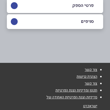
פרטי הספק
055-7795573
|
052-7050993
סניפים
טבריה
שם מלא
*
הבנים 3
052-7050993
טלפון
*
צור קשר
אימייל
*
הצהרת נגישות
צור קשר
נושא
*
תקנון ומדיניות הגנת הפרטיות
מדיניות הגנת הפרטיות האחודה של
אנא חזרו אלי בקשר ל...
ישראכרט