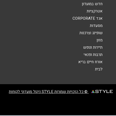
הודעה
*
חדש במועדון
אטרקציות
אגד CORPORATE
מסעדות
שופינג וצרכנות
מזון
שליחה
תיירות ונופש
תרבות ופנאי
אורח חיים בריא
לבית
© כל הזכויות שמורות STYLE ניהול מועדוני לקוחות