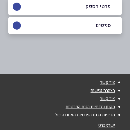
פרטי הספק
055-7795573
|
052-7050993
סניפים
טבריה
שם מלא
*
הבנים 3
052-7050993
טלפון
*
צור קשר
אימייל
*
הצהרת נגישות
צור קשר
נושא
*
תקנון ומדיניות הגנת הפרטיות
מדיניות הגנת הפרטיות האחודה של
אנא חזרו אלי בקשר ל...
ישראכרט