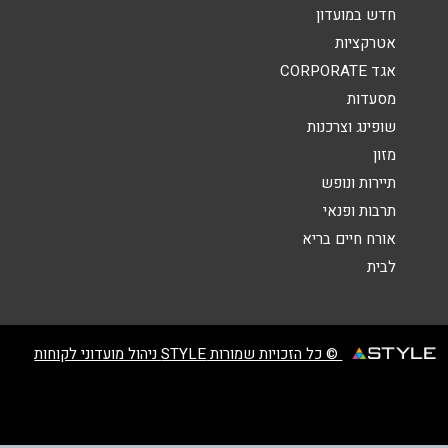
הודעה
*
חדש במועדון
אטרקציות
אגד CORPORATE
מסעדות
שופינג וצרכנות
מזון
שליחה
תיירות ונופש
תרבות ופנאי
אורח חיים בריא
לבית
© כל הזכויות שמורות STYLE ניהול מועדוני לקוחות