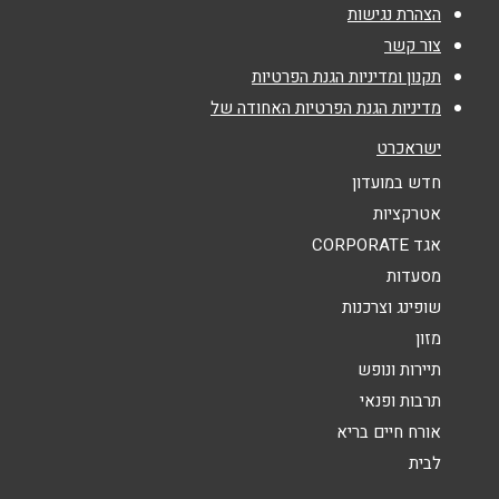
הצהרת נגישות
צור קשר
אימייל
*
תקנון ומדיניות הגנת הפרטיות
מדיניות הגנת הפרטיות האחודה של
נושא
*
ישראכרט
אנא חזרו אלי בקשר ל...
חדש במועדון
אטרקציות
הודעה
*
אגד CORPORATE
מסעדות
שופינג וצרכנות
מזון
תיירות ונופש
תרבות ופנאי
שליחה
אורח חיים בריא
לבית