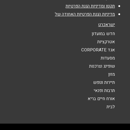
אימייל
*
תקנון ומדיניות הגנת הפרטיות
מדיניות הגנת הפרטיות האחודה של
נושא
*
ישראכרט
אנא חזרו אלי בקשר ל...
חדש במועדון
אטרקציות
הודעה
*
אגד CORPORATE
מסעדות
שופינג וצרכנות
מזון
תיירות ונופש
תרבות ופנאי
שליחה
אורח חיים בריא
לבית