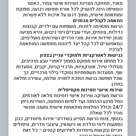
מאוד, תחזוקה מצוינת ושירות אישי צמוד, כאשר
השאיפה הינה להעניק לכל אורח חופשה רגועה, מפנקת
ומותאמת אישית, מתוך דגש על איכות ללא פשרות.
התאמה לקהלים מגוונים
הרשת מתאימה לזוגות, משפחות עם ילדים, קבוצות
גדולות, צוותים, ועדי עובדים וימי גיבוש, והיא מציעה
מגוון יחידות אירוח, סוגי חדרים ושירותים משלימים,
המאפשרים לכל קהל יעד ליהנות מחופשה המותאמת
לצרכיו.
נגישות לאטרקציות ולמוקדי עניין בצפון
כל מתחם אירוח ממוקם בסמוך לאתרי טבע מרהיבים,
מסלולי טיול, אטרקציות, מרכזי קניות, יקבים, מסעדות
שף, מסעדות משפחתיות ומוקדי בילוי מרכזיים, כך
שכל חופשה ברשת הופכת לחוויה שלמה, עשירה ומלאה
בתוכן.
שירות אישי וזמינות מקסימלית
הרשת מעניקה שירות אישי וזמינות מלאה לאורחים,
החל מרגע ההזמנה ועד לסיום החופשה, השירות ניתן
24/7 וכולל המלצות מותאמות אישית ומענה אנושי
מהיר לכל שאלה.
בנוסף, צוות הרשת מסייע בשדרוגי אירוח מיוחדים, כגון
הפתעות לימי הולדת או נישואין, עיצובי חדרים, טיפולים
זוגיים ובקשות מיוחדות לאירועים קטנים – כל זאת
ברמה מקצועית וגבוהה.