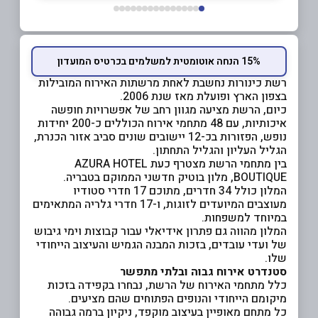
15% הנחה אוטומטית למשלמים בכרטיס המועדון
רשת כינורות נחשבת לאחת מרשתות האירוח המובילות
בצפון הארץ ופועלת מאז שנת 2006.
כיום, הרשת מציעה מגוון רחב של אפשרויות חופשה
איכותיות, עם 48 מתחמי אירוח הכוללים כ-200 יחידות
נופש, הפזורות בכ-12 יישובים שונים סביב אזור הכנרת,
הגליל העליון והגליל התחתון.
בין מתחמי הרשת מצטרף כעת AZURA HOTEL
BOUTIQUE, מלון בוטיק חדשני הממוקם בטבריה.
המלון כולל 34 חדרים, מתוכם 17 חדרי סטודיו
מעוצבים המיועדים לזוגות, ו-17 חדרי גלריה המתאימים
במיוחד למשפחות.
המלון מהווה גם פתרון אידיאלי עבור קבוצות וימי גיבוש
של ועדי עובדים, בזכות המבנה הגמיש והעיצוב הייחודי
שלו.
סטנדרט אירוח גבוה ובלתי מתפשר
כלל מתחמי האירוח של הרשת, נבחרו בקפידה בזכות
מיקומם הייחודי והנופים הפתוחים שהם מציעים.
כל מתחם מאופיין בעיצוב מוקפד, ניקיון ברמה גבוהה