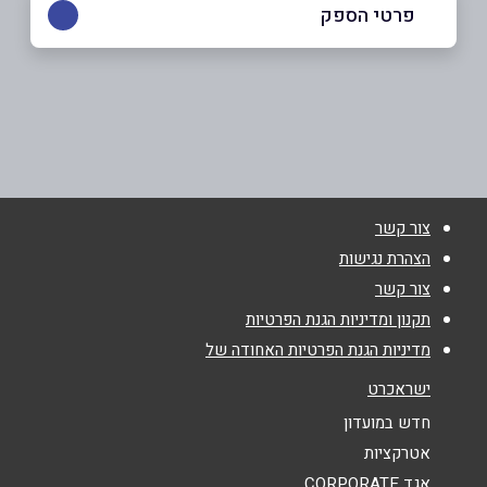
פרטי הספק
055-4574700
באתר
בפייסבוק
באינסטגרם
צור קשר
שם מלא
*
הצהרת נגישות
צור קשר
טלפון
*
תקנון ומדיניות הגנת הפרטיות
מדיניות הגנת הפרטיות האחודה של
אימייל
*
ישראכרט
חדש במועדון
נושא
*
אטרקציות
אגד CORPORATE