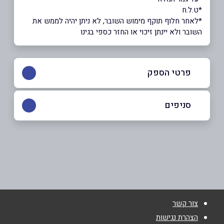
*ט.ל.ח
*לאחר חלוף תוקף מימוש השובר, לא ניתן יהיה לממש את
השובר ולא יינתן זיכוי או החזר כספי בגינו
פרטי הספק
סניפים
רמת השרון
באתר
צומת גלילות, בניין רב המכר
נתניה
שם מלא
*
צור קשר
מתחם רוגובין המחקר 3
הצהרת נגישות