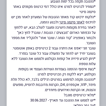
*ההטבה תקפה בכל ימות השבוע.
*המחיר לכרטיס לסרט אינו כולל דמי כרטוס מקוונים באתר
סינמה סיטי
*הלקוח ירכוש קוד מאתר ההטבות של המועדון לאחר מכן יש
להיכנס
לאתר סינמה סיטי
ולבצע הזמנה,
לאחר בחירת מקומות הישיבה ומעבר לשלב הבא, יש ללחוץ
על הכפתור האדום "מבצעים / הטבות / שובר? לחץ כאן"
ולבחור באופציה "קוד הנחה / שובר אחר" ולהקליד את מספר
השובר.
שובר זוגי יאפס את היתרה עבור 2 כרטיסים באופן אוטומטי.
בשובר יחיד יש לחזור על הפעולה עבור כל שובר בנפרד.
*ניתן להגיע פיזית אל קופות הקולנוע ולממש את השובר ללא
עלות נוספת
*בעת איסוף ההזמנה בעמדות השירות העצמי או בקופות
הקולנוע, ייצא ללקוח רק הכרטיסים לסרט.
*ההטבה תקפה למימוש בסרטים רגילים בלבד, לא כולל תלת
מימד, VIP, אקספרס, D4, הקרנות מדובבות לרוסית, מופעים
והצגות, או הקרנות ואירועים מיוחדים.
*מלאי כרטיסים מוגבל
*יש לממש את ההטבה עד תאריך- 30.06.2027
*עד גמר המלאי