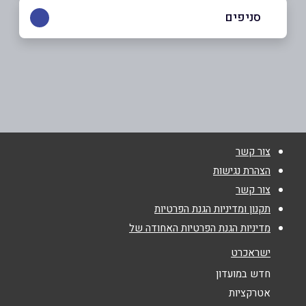
0505454538a
סניפים
אשדוד
שם מלא
*
הגדוד העברי 38
0505454538a
טלפון
*
צור קשר
אימייל
*
הצהרת נגישות
צור קשר
נושא
*
תקנון ומדיניות הגנת הפרטיות
מדיניות הגנת הפרטיות האחודה של
אנא חזרו אלי בקשר ל...
ישראכרט
הודעה
*
חדש במועדון
אטרקציות