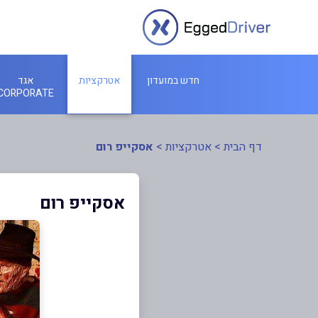
חדש במועדון
אטרקציות
אגד
CORPORATE
דף הבית
>
אטרקציות
>
אסקייפ רום
אסקייפ רום