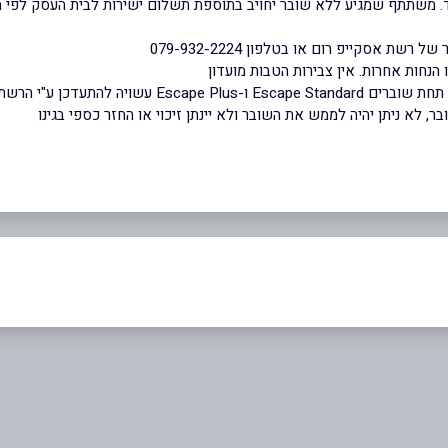
. משתתף שמגיע ללא שובר יחויב בתוספת תשלום ישירות לבית העסק לפי 
ת אסקייפ רום או בטלפון 079-932-2224
הנחות אחרות. אין צבירות הטבות מועדון
Escap עשויה להתעדכן ע"י הרשת
 לא ניתן יהיה לממש את השובר ולא יינתן זיכוי או החזר כספי בגינו