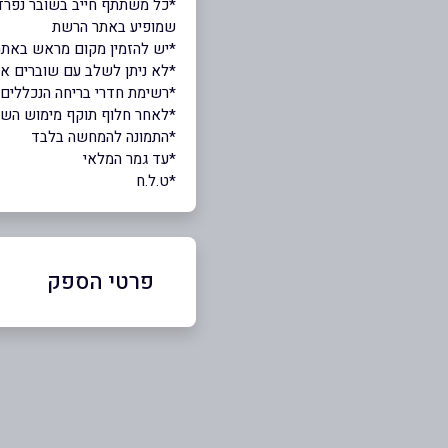
*כל משתתף חייב בשובר נפרד
שמופיע באתר הרשת
*יש להזמין מקום מראש באתר של רש
*לא ניתן לשלב עם שוברים או 
*רשימת חדרי בריחה הנכללים תחת שוברים Escape Standard ו-e Plus
*לאחר חלוף תוקף מימוש השובר,
*התמונה להמחשה בלבד
*עד גמר המלאי
*ט.ל.ח
פרטי הספק
079-932-2224
באתר