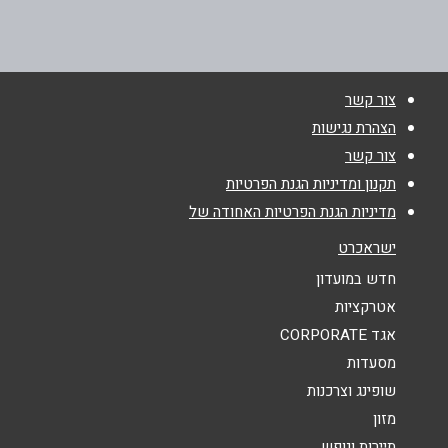
שם מלא
*
צור קשר
טלפון
*
הצהרת נגישות
צור קשר
תקנון ומדיניות הגנת הפרטיות
אימייל
*
מדיניות הגנת הפרטיות האחודה של
ישראכרט
נושא
*
חדש במועדון
אנא חזרו אלי בקשר ל...
אטרקציות
אגד CORPORATE
הודעה
*
מסעדות
שופינג וצרכנות
מזון
תיירות ונופש