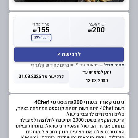
שווי הטבה
מחיר מוזל
155
200
₪
₪
23%
חסכת
לרכישה >
מחיר מוזל
— זכאות עד 5 שוברים לחודש קלנדרי
ניתן למימוש עד
לרכישה עד 31.08.2026
13.03.2030
גיפט קארד בשווי ₪200 בסניפי 4Chef
רשת 4Chef הינה רשת חנויות קונספט המתמחה בציוד,
כלים ואביזרים לחובבי בישול.
הרשת הוקמה בשנת 2000 ונחשבת לחלוצה ולמובילה
בתחום אביזרי הבישול והאפייה בישראל. בחנויות ובאתר
האינטרנט שלנו אנו מציעים מגוון רחב של מותגים
מובילים, שאנו מייבאים ומשווקים, ביניהם: Kasumi,