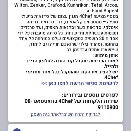
Wilton, Zenker, Crafond, Kunhrikon, Tefal, Arcos,
Food Appeal ועוד.
בנוסף מציעה 4Chef מגוון עצום של סדנאות בישול
ואפיה – ממטבחים קלאסיים, דרך סדנאות גורמה
איטלקי, סדנאות בשר וסדנאות מאפים, ועד טרנדים
ומגמות עכשוויות וחדשניות. כל סדנה מועברת על ידי
אחד מ 20 השפים המקצועיים שלנו המומחה כל אחד
בתחומו, ומהווה בילוי שהוא גם חוויה וגם לימוד,
שיישארו אתכם עוד זמן רב.
אופן מימוש:
לאחר הרכישה יתקבל קוד הטבה לטלפון הנייד
ולמייל.
יש להציג את הקוד שהתקבל בכל אחד מסניפי
4Chef.
לרשימת סניפי הרשת לחצו כאן >>
לפרטים נוספים ובירורים:
שירות הלקוחות של 4Chef בוואטסאפ 08-
9110900
לבדיקת יתרת השובר
לאתר בית העסק