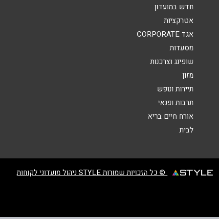
חדש במועדון
נושא
*
אטרקציות
אגד CORPORATE
אנא חזרו אלי בקשר ל...
מסעדות
הודעה
*
שופינג וצרכנות
מזון
תיירות ונופש
תרבות ופנאי
אורח חיים בריא
לבית
שליחה
© כל הזכויות שמורות STYLE ניהול מועדוני לקוחות