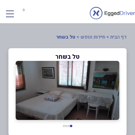
0
דף הבית
>
תיירות ונופש
>
טל בשחר
טל בשחר