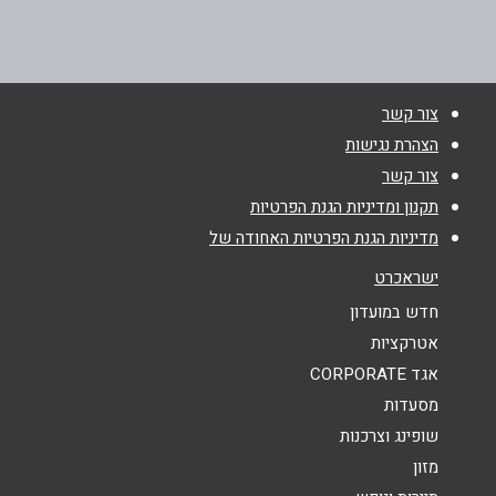
בפייסבוק
צור קשר
שם מלא
*
הצהרת נגישות
צור קשר
טלפון
*
תקנון ומדיניות הגנת הפרטיות
מדיניות הגנת הפרטיות האחודה של
אימייל
*
ישראכרט
חדש במועדון
נושא
*
אטרקציות
אגד CORPORATE
אנא חזרו אלי בקשר ל...
מסעדות
הודעה
*
שופינג וצרכנות
מזון