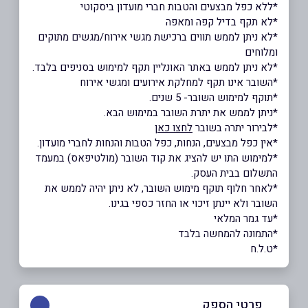
*ללא כפל מבצעים והטבות חברי מועדון ביסקוטי
*לא תקף בדיל קפה ומאפה
*לא ניתן לממש תווים ברכישת מגשי אירוח/מגשים מתוקים
ומלוחים
*לא ניתן לממש באתר האונליין תקף למימוש בסניפים בלבד.
*השובר אינו תקף למחלקת אירועים ומגשי אירוח
*תוקף למימוש השובר- 5 שנים.
*ניתן לממש את יתרת השובר במימוש הבא.
*לבירור יתרה בשובר
לחצו כאן
*אין כפל מבצעים, הנחות, כפל הטבות והנחות לחברי מועדון.
*למימוש התו יש להציג את קוד השובר (מולטיפאס) במעמד
התשלום בבית העסק.
*לאחר חלוף תוקף מימוש השובר, לא ניתן יהיה לממש את
השובר ולא יינתן זיכוי או החזר כספי בגינו.
*עד גמר המלאי
*התמונה להמחשה בלבד
*ט.ל.ח
פרטי הספק