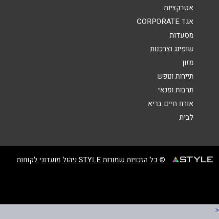
אטרקציות
פרדס רימונים 2
אגד CORPORATE
טלפון
*
077-2302557
מסעדות
שופינג וצרכנות
אימייל
*
קריית גת
מזון
תיירות ונופש
נושא
*
אבני החושן כרמי גת 1
תרבות ופנאי
077-9386466
אורח חיים בריא
אנא חזרו אלי בקשר ל...
לבית
הודעה
*
ראש העין
© כל הזכויות שמורות STYLE ניהול מועדוני לקוחות
מתחם שפיר סנטר יגאל אלון 22
077-9800363
שליחה
<
רמת אלקנה