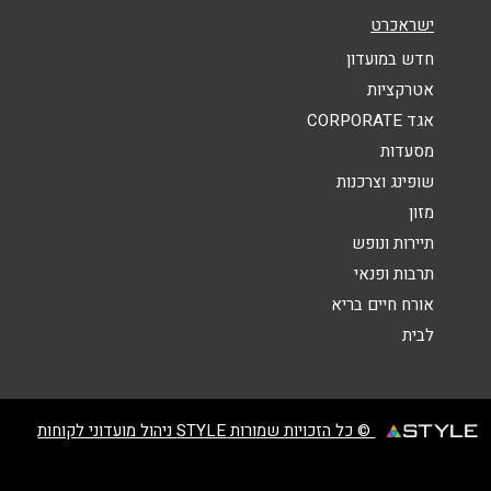
ישראכרט
נושא
*
חדש במועדון
אנא חזרו אלי בקשר ל...
אטרקציות
הודעה
*
אגד CORPORATE
מסעדות
שופינג וצרכנות
מזון
תיירות ונופש
תרבות ופנאי
שליחה
אורח חיים בריא
לבית
© כל הזכויות שמורות STYLE ניהול מועדוני לקוחות