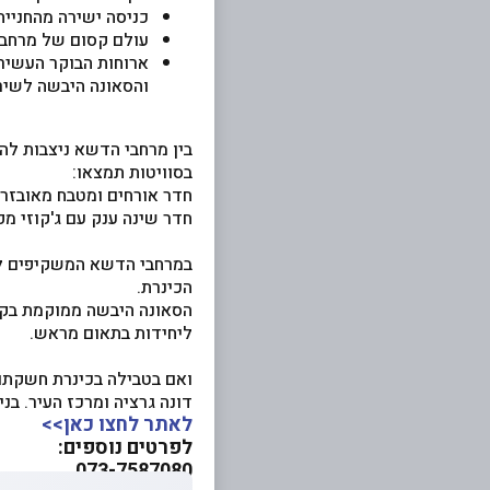
כניסה ישירה מהחנייה
עולם קסום של מרחבי 
ארוחות הבוקר העשירו
והסאונה היבשה לשיר
בין מרחבי הדשא ניצבות לה
בסוויטות תמצאו:
חדר אורחים ומטבח מאובזר
חדר שינה ענק עם ג'קוזי מפ
במרחבי הדשא המשקיפים לנוף
הכינרת.
הסאונה היבשה ממוקמת בקצה 
ליחידות בתאום מראש.
ואם בטבילה בכינרת חשקתם,
דונה גרציה ומרכז העיר. בנ
לאתר לחצו כאן>>
לפרטים נוספים:
073-7587080