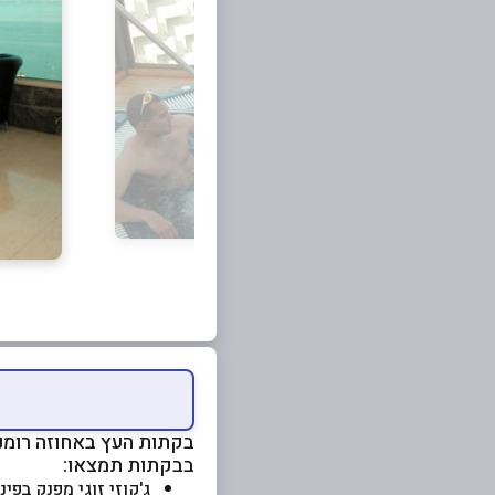
בקתות העץ באחוזה רומנט
בבקתות תמצאו:
ג'קוזי זוגי מפנק בפי