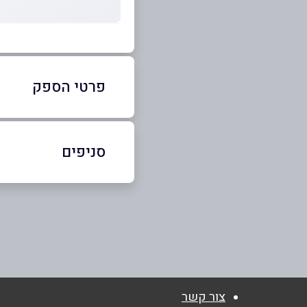
פרטי הספק
באתר
סניפים
טבריה
שם מלא
*
הפלמ"ח 2 הפלמ"ח 2
050-2080678
טלפון
*
נושא
*
צור קשר