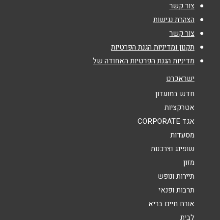
צור קשר
אימייל
*
הצהרת נגישות
צור קשר
נושא
*
תקנון ומדיניות הגנת הפרטיות
מדיניות הגנת הפרטיות האחודה של
אנא חזרו אלי בקשר ל...
ישראכרט
הודעה
*
חדש במועדון
אטרקציות
אגד CORPORATE
מסעדות
שופינג וצרכנות
מזון
שליחה
תיירות ונופש
תרבות ופנאי
אורח חיים בריא
לבית