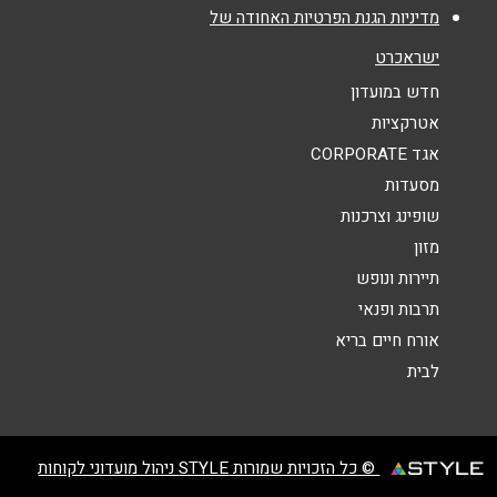
מדיניות הגנת הפרטיות האחודה של
נושא
*
ישראכרט
אנא חזרו אלי בקשר ל...
חדש במועדון
אטרקציות
הודעה
*
אגד CORPORATE
מסעדות
שופינג וצרכנות
מזון
תיירות ונופש
תרבות ופנאי
שליחה
אורח חיים בריא
לבית
© כל הזכויות שמורות STYLE ניהול מועדוני לקוחות