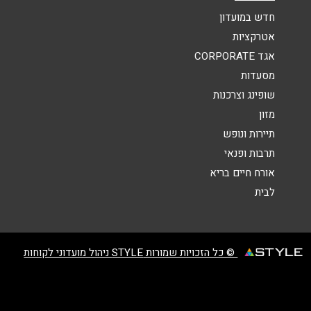
אנא חזרו אלי בקשר ל...
חדש במועדון
אטרקציות
הודעה
*
אגד CORPORATE
מסעדות
שופינג וצרכנות
מזון
תיירות ונופש
תרבות ופנאי
שליחה
אורח חיים בריא
לבית
© כל הזכויות שמורות STYLE ניהול מועדוני לקוחות