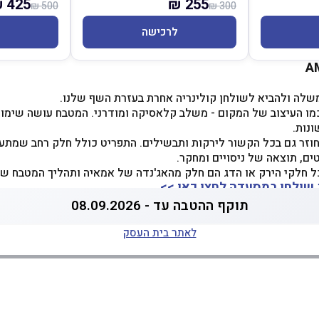
425 ₪
255 ₪
500 ₪
300 ₪
לרכישה
שלה ולהביא לשולחן קולינריה אחרת בעזרת השף שלנו.
מו העיצוב של המקום - משלב קלאסיקה ומודרני. המטבח עושה שימוש
ונות.
 חוזר גם בכל הקשור לירקות ותבשילים. התפריט כולל חלק רחב שמתע
ים, תוצאה של ניסויים ומחקר.
 חלקי הירק או הדג הם חלק מהאג'נדה של אמאיה ותהליך המטבח של
 שולחן במסעדה לחצו כאן >>
תוקף ההטבה עד - 08.09.2026
לאתר בית העסק