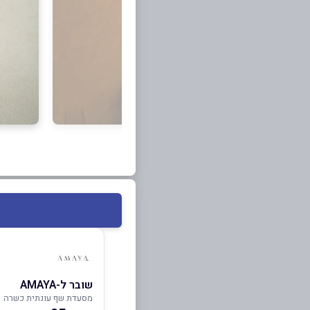
שובר ל-AMAYA
מסעדת שף עונתית כשרה