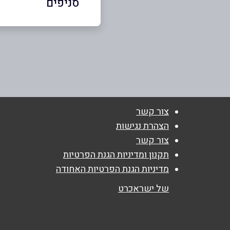
סניפים
באתר
בפייסבוק
רחובות
המדע 1
שם מלא
*
077-985-9373
טלפון
*
צור קשר
הצהרת נגישות
נושא
*
צור קשר
אנא חזרו אלי בקשר ל...
תקנון ומדיניות הגנת הפרטיות
מדיניות הגנת הפרטיות האחודה
הודעה
*
של ישראכרט