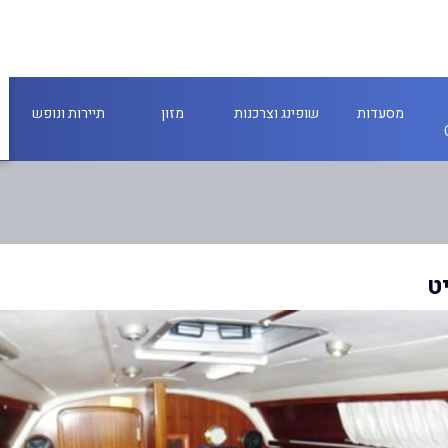
מסעדות
שופינג וצרכנות
מזון
תיירות ונופש
יט