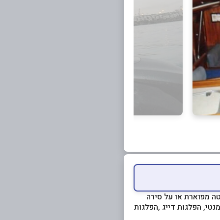
טה מפוארת או על סירה
נטי, הפלגות דייג ,הפלגות