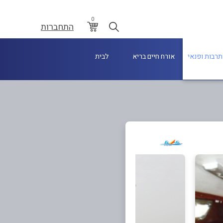
0
התחברות
תרבות ופנאי
אורח חיים בריא
לבית