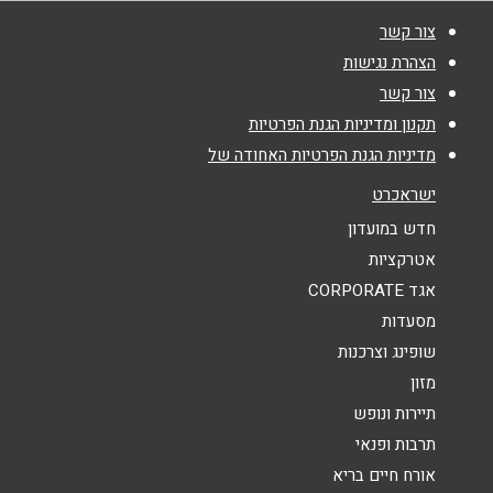
צור קשר
הצהרת נגישות
שם מלא
*
צור קשר
תקנון ומדיניות הגנת הפרטיות
טלפון
*
מדיניות הגנת הפרטיות האחודה של
ישראכרט
אימייל
*
חדש במועדון
אטרקציות
אגד CORPORATE
נושא
*
מסעדות
אנא חזרו אלי בקשר ל...
שופינג וצרכנות
מזון
הודעה
*
תיירות ונופש
תרבות ופנאי
אורח חיים בריא