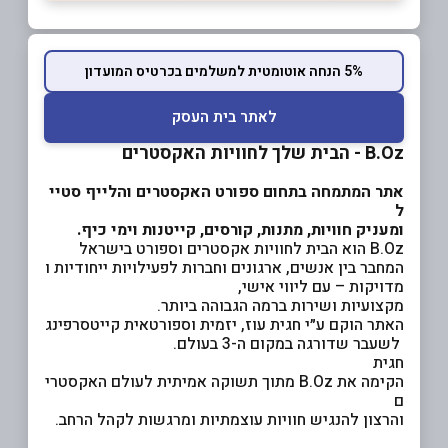
5% הנחה אוטומטית למשלמים בכרטיס המועדון
לאתר בית העסק
B.Oz - הבית שלך לחוויות האקסטרים
אתר המתמחה בתחום ספורט האקסטרים והלייף סטיי
ל
ומעניק חוויות, מתנות, קורסים, קייטנות וימי כיף.
B.Oz הוא הבית לחוויות אקסטרים וספורט בישראל
המחבר בין אנשים, ארגונים וחברות לפעילויות ייחודיות ו
מדויקות – עם ליווי אישי,
מקצועיות ושירות ברמה הגבוהה ביותר.
האתר הוקם ע״י חגית עוז, יזמית וספורטאית קייטסרפינג
לשעבר שדורגה במקום ה-3 בעולם.
חגית
הקימה את B.Oz מתוך תשוקה אמיתית לעולם האקסטרי
ם
והרצון להנגיש חוויות עוצמתיות ומרגשות לקהל הרחב.