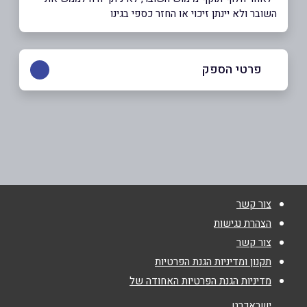
השובר ולא יינתן זיכוי או החזר כספי בגינו
פרטי הספק
02-5605755
באתר
בפייסבוק
באינסטגרם
ביוטיוב
צור קשר
שם מלא
*
הצהרת נגישות
צור קשר
טלפון
*
תקנון ומדיניות הגנת הפרטיות
מדיניות הגנת הפרטיות האחודה של
אימייל
*
ישראכרט