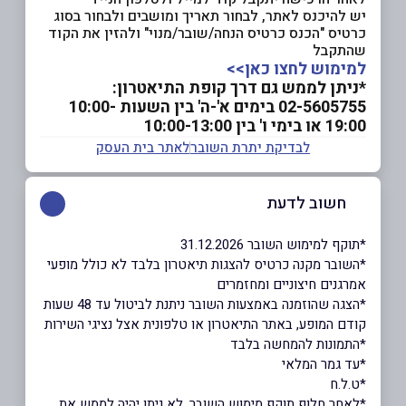
יש להיכנס לאתר, לבחור תאריך ומושבים ולבחור בסוג
כרטיס "הכנס כרטיס הנחה/שובר/מנוי" ולהזין את הקוד
שהתקבל
למימוש לחצו כאן>>
*ניתן לממש גם דרך קופת התיאטרון:
02-5605755 בימים א'-ה' בין השעות 10:00-
19:00 או בימי ו' בין 10:00-13:00
לבדיקת יתרת השובר
לאתר בית העסק
חשוב לדעת
*תוקף למימוש השובר 31.12.2026
*השובר מקנה כרטיס להצגות תיאטרון בלבד לא כולל מופעי
אמרגנים חיצוניים ומחזמרים
*הצגה שהוזמנה באמצעות השובר ניתנת לביטול עד 48 שעות
קודם המופע, באתר התיאטרון או טלפונית אצל נציגי השירות
*התמונות להמחשה בלבד
*עד גמר המלאי
*ט.ל.ח
*לאחר חלוף תוקף מימוש השובר, לא ניתן יהיה לממש את