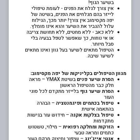
בשיער הגוף!
אין צורך לגלח את הפנים - לעומת טיפולי
לייזר בהם מגלחים את הפנים, בשיטה של
יפה מקסימוב אין צורך! יותר מכך, הגילוח
עלול להגביר את השיער והוא אינו מומלץ.
ללא כאב - ללא מחטים, ללא תחושת צריבה
או אי נוחות, כך שאפשר לטפל בבעיה בלי
סבל מיותר.
הטיפול מתאים לשיער בעל גוון ואינו מתאים
לשיער שיבה.
מגוון הטיפולים בקליניקות של יפה מקסימוב:
הסרת שיער פנים
בשיטת YMAX – מראה
חלק כבר מהטיפול הראשון
הסרת שיער גוף
בלייזר מתקדם לכל סוגי
העור
טיפול בכתמים ופיגמנטציה
– הבהרה
בהתאמה אישית
טיפול בצלקות אקנה
– חידוש עור בגישות
מתקדמות
הזרקות ומחלקה רפואית
– מילוי, טשטוש
כתמים ומראה טבעי
אנטי אייג'ינג
– שיפור ומיצוק מרקם העור