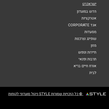
אנא חזרו אלי בקשר ל...
ישראכרט
הודעה
*
חדש במועדון
אטרקציות
אגד CORPORATE
מסעדות
שופינג וצרכנות
מזון
שליחה
תיירות ונופש
תרבות ופנאי
אורח חיים בריא
לבית
© כל הזכויות שמורות STYLE ניהול מועדוני לקוחות