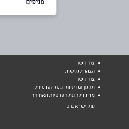
סניפים
כפר יאסיף
שם מלא
*
כביש ראשי
טלפון
*
04-9555237
נושא
*
צור קשר
אנא חזרו אלי בקשר ל...
הצהרת נגישות
צור קשר
הודעה
*
תקנון ומדיניות הגנת הפרטיות
מדיניות הגנת הפרטיות האחודה
של ישראכרט