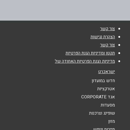
077-2200888
שם מלא
*
צור קשר
טלפון
*
הצהרת נגישות
צור קשר
אימייל
*
תקנון ומדיניות הגנת הפרטיות
מדיניות הגנת הפרטיות האחודה של
נושא
*
ישראכרט
אנא חזרו אלי בקשר ל...
חדש במועדון
אטרקציות
הודעה
*
אגד CORPORATE
מסעדות
שופינג וצרכנות
מזון
תיירות ונופש