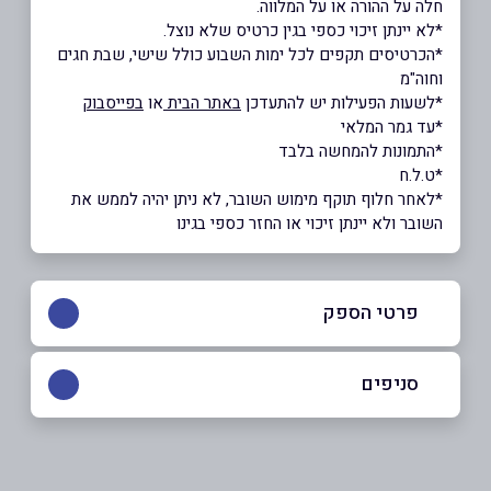
חלה על ההורה או על המלווה.
*לא יינתן זיכוי כספי בגין כרטיס שלא נוצל.
*הכרטיסים תקפים לכל ימות השבוע כולל שישי, שבת חגים
וחוה"מ
*לשעות הפעילות יש להתעדכן
באתר הבית
או
בפייסבוק
*עד גמר המלאי
*התמונות להמחשה בלבד
*ט.ל.ח
*לאחר חלוף תוקף מימוש השובר, לא ניתן יהיה לממש את
השובר ולא יינתן זיכוי או החזר כספי בגינו
פרטי הספק
054-599941
|
077-2200888
סניפים
באתר
בפייסבוק
כפר סבא, אושילנד
אושילד (קומה 1), עתיר ידע 4