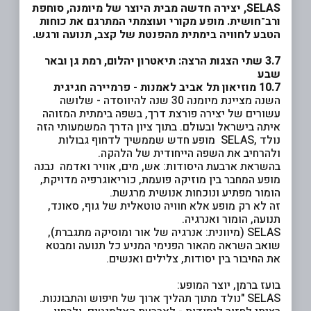
SELAS, יצירה חדשה מבית היוצר של מיומנה, סוחפת
ורב־חושית. מופע מקורי ועוצמתי המתרגם את כוחות
הטבע לחוויה בימתית מהפנטת של קצב, תנועה ורגש.
3.7
שתי הצגות הרצה: תיאטרון יהלום, רמת גן ובאר
שבע
10.7 מוזיאון תל אביב לאמנות - פרמיירה חגיגית
השנה מציינת מיומנה 30 שנה להיווסדה - שלושה
עשורים של יצירה פורצת דרך, בשפה בימתית המזוהה
איתה בישראל ובעולם. בתוך ציון הדרך המשמעותי הזה
נולד ,SELAS מופע חדש שממשיך לדחוף גבולות
ולהרחיב את השפה הייחודית של הלהקה.
בהשראת ארבעת היסודות: אש, מים, אוויר ואדמה נבנה
מופע המחבר בין מוזיקה פועמת, כוריאוגרפיה מדויקת,
הומור מפתיע ונוכחות אנושית מרגשת.
זה לא רק מופע אלא חוויה טוטאלית של גוף, סאונד,
תנועה, הומור ואנרגיה.
SELAS (מיוונית: אנרגיה של אור ומוסיקה מתגברת),
שואב השראה מהאור הפנימי המניע כל תנועה ומבטא
את החיבור בין יסודות, צלילים ואנשים.
בועז ברמן, יוצר המופע:
SELAS "
נולד מתוך תהליך ארוך של חיפוש והתבוננות.