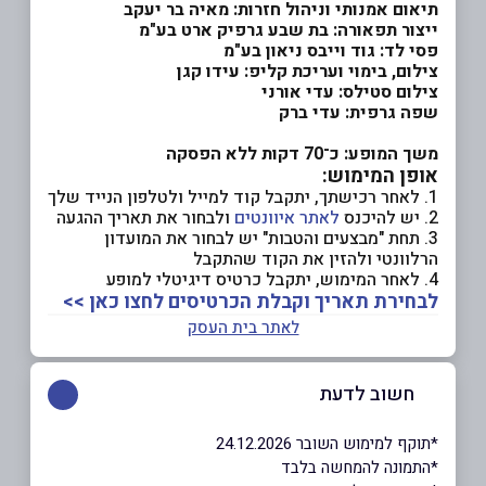
תיאום אמנותי וניהול חזרות: מאיה בר יעקב
ייצור תפאורה: בת שבע גרפיק ארט בע"מ
פסי לד: גוד וייבס ניאון בע"מ
צילום, בימוי ועריכת קליפ: עידו קגן
צילום סטילס: עדי אורני
שפה גרפית: עדי ברק
משך המופע: כ־70 דקות ללא הפסקה
אופן המימוש:
1. לאחר רכישתך, יתקבל קוד למייל ולטלפון הנייד שלך
2. יש להיכנס
לאתר איוונטים
ולבחור את תאריך ההגעה
3. תחת "מבצעים והטבות" יש לבחור את המועדון
הרלוונטי ולהזין את הקוד שהתקבל
4. לאחר המימוש, יתקבל כרטיס דיגיטלי למופע
לבחירת תאריך וקבלת הכרטיסים לחצו כאן >>
לאתר בית העסק
חשוב לדעת
*תוקף למימוש השובר 24.12.2026
*התמונה להמחשה בלבד