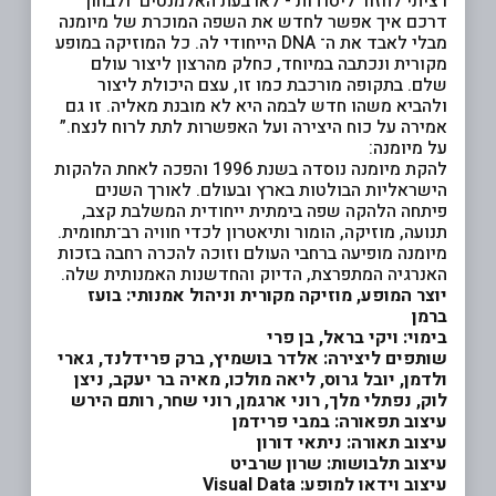
רציתי לחזור ליסודות - לארבעת האלמנטים ולבחון
דרכם איך אפשר לחדש את השפה המוכרת של מיומנה
מבלי לאבד את ה־
DNA
הייחודי לה. כל המוזיקה במופע
מקורית ונכתבה במיוחד, כחלק מהרצון ליצור עולם
שלם. בתקופה מורכבת כמו זו, עצם היכולת ליצור
ולהביא משהו חדש לבמה היא לא מובנת מאליה. זו גם
אמירה על כוח היצירה ועל האפשרות לתת לרוח לנצח
.”
על מיומנה:
להקת מיומנה נוסדה בשנת 1996 והפכה לאחת הלהקות
הישראליות הבולטות בארץ ובעולם. לאורך השנים
פיתחה הלהקה שפה בימתית ייחודית המשלבת קצב,
תנועה, מוזיקה, הומור ותיאטרון לכדי חוויה רב־תחומית.
מיומנה מופיעה ברחבי העולם וזוכה להכרה רחבה בזכות
האנרגיה המתפרצת, הדיוק והחדשנות האמנותית שלה.
יוצר המופע, מוזיקה מקורית וניהול אמנותי: בועז
ברמן
בימוי: ויקי בראל, בן פרי
שותפים ליצירה: אלדר בושמיץ, ברק פרידלנד, גארי
ולדמן, יובל גרוס, ליאה מולכו, מאיה בר יעקב, ניצן
לוק, נפתלי מלך, רוני ארגמן, רוני שחר, רותם הירש
עיצוב תפאורה: במבי פרידמן
עיצוב תאורה: ניתאי דורון
עיצוב תלבושות: שרון שרביט
עיצוב וידאו למופע:
Visual Data