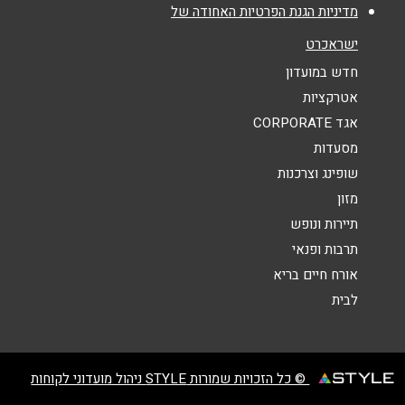
מדיניות הגנת הפרטיות האחודה של
אימייל
*
ישראכרט
חדש במועדון
נושא
*
אטרקציות
אגד CORPORATE
אנא חזרו אלי בקשר ל...
מסעדות
הודעה
*
שופינג וצרכנות
מזון
תיירות ונופש
תרבות ופנאי
אורח חיים בריא
לבית
שליחה
© כל הזכויות שמורות STYLE ניהול מועדוני לקוחות