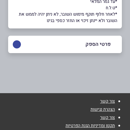
*עד גמר המלאי
*ט.ל.ח
*לאחר חלוף תוקף מימוש השובר, לא ניתן יהיה לממש את
השובר ולא יינתן זיכוי או החזר כספי בגינו
פרטי הספק
9066*
באתר
צור קשר
שם מלא
*
הצהרת נגישות
צור קשר
טלפון
*
תקנון ומדיניות הגנת הפרטיות