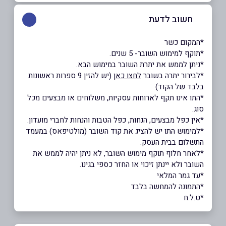
חשוב לדעת
*המקום כשר
*תוקף למימוש השובר- 5 שנים.
*ניתן לממש את יתרת השובר במימוש הבא.
*לבירור יתרה בשובר
לחצו כאן
(יש להזין 9 ספרות ראשונות
בלבד של הקוד)
*התו אינו תקף לארוחות עסקיות, משלוחים או מבצעים מכל
סוג.
*אין כפל מבצעים, הנחות, כפל הטבות והנחות לחברי מועדון.
*למימוש התו יש להציג את קוד השובר (מולטיפאס) במעמד
התשלום בבית העסק.
*לאחר חלוף תוקף מימוש השובר, לא ניתן יהיה לממש את
השובר ולא יינתן זיכוי או החזר כספי בגינו.
*עד גמר המלאי
*התמונה להמחשה בלבד
*ט.ל.ח