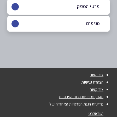
פרטי הספק
050-6056605
סניפים
באינסטגרם
אשקלון
אריה תגר 13
050-6056605
שם מלא
*
צור קשר
טלפון
*
הצהרת נגישות
צור קשר
אימייל
*
תקנון ומדיניות הגנת הפרטיות
מדיניות הגנת הפרטיות האחודה של
נושא
*
ישראכרט