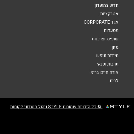
אנא חזרו אלי בקשר ל...
חדש במועדון
אטרקציות
הודעה
*
אגד CORPORATE
מסעדות
שופינג וצרכנות
מזון
תיירות ונופש
תרבות ופנאי
שליחה
אורח חיים בריא
לבית
© כל הזכויות שמורות STYLE ניהול מועדוני לקוחות