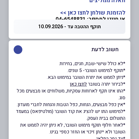
וואלה ממליצים
להזמנת שולחן לחצו כאן >>
או חייגו למספר: 04-6548831
תוקף ההטבה עד - 10.09.2026
חשוב לדעת
*לא כולל שישי-שבת, חגים, בחירות
*תוקף למימוש השובר- 5 שנים.
*ניתן לממש את יתרת השובר במימוש הבא.
*לבירור יתרה בשובר
לחצו כאן
*התו אינו תקף לארוחות עסקיות, משלוחים או מבצעים מכל
סוג.
*אין כפל מבצעים, הנחות, כפל הטבות והנחות לחברי מועדון.
*למימוש התו יש להציג את קוד השובר (מולטיפאס) במעמד
התשלום בבית העסק.
*לאחר חלוף תוקף מימוש השובר, לא ניתן יהיה לממש את
השובר ולא יינתן זיכוי או החזר כספי בגינו.
*עד גמר המלאי