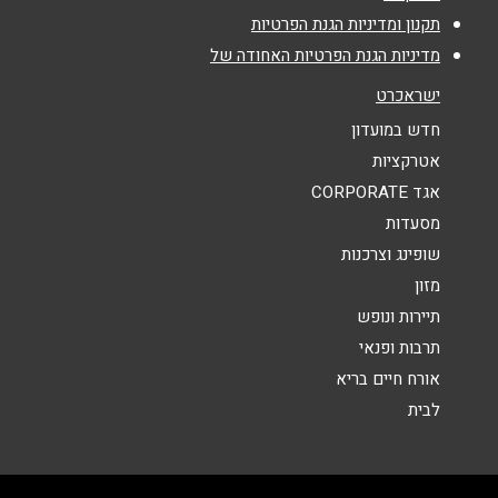
אימייל
*
תקנון ומדיניות הגנת הפרטיות
מדיניות הגנת הפרטיות האחודה של
נושא
*
ישראכרט
אנא חזרו אלי בקשר ל...
חדש במועדון
אטרקציות
הודעה
*
אגד CORPORATE
מסעדות
שופינג וצרכנות
מזון
תיירות ונופש
תרבות ופנאי
שליחה
אורח חיים בריא
לבית