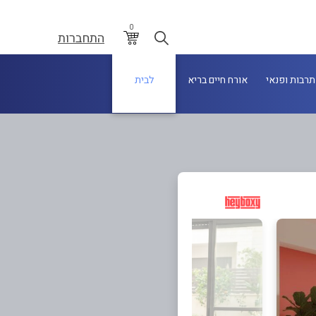
0
התחברות
תרבות ופנאי
אורח חיים בריא
לבית