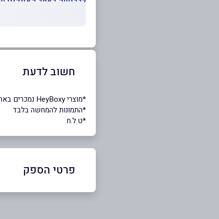
לרכישה באתר האונליין של HeyBoxy לחצו כאן
חשוב לדעת
*מוצרי HeyBoxy נמכרים באתר האונליין בלבד
*התמונות להמחשה בלבד
*ט.ל.ח
פרטי הספק
054-5888975