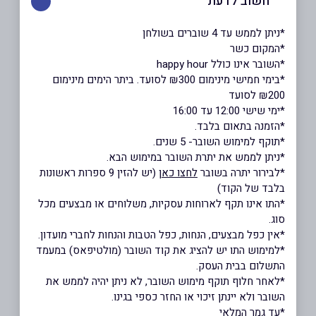
חשוב לדעת
*ניתן לממש עד 4 שוברים בשולחן
*המקום כשר
*השובר אינו כולל happy hour
*בימי חמישי מינימום ₪300 לסועד. ביתר הימים מינימום
₪200 לסועד
*ימי שישי 12:00 עד 16:00
*הזמנה בתאום בלבד.
*תוקף למימוש השובר- 5 שנים.
*ניתן לממש את יתרת השובר במימוש הבא.
*לבירור יתרה בשובר
לחצו כאן
(יש להזין 9 ספרות ראשונות
בלבד של הקוד)
*התו אינו תקף לארוחות עסקיות, משלוחים או מבצעים מכל
סוג.
*אין כפל מבצעים, הנחות, כפל הטבות והנחות לחברי מועדון.
*למימוש התו יש להציג את קוד השובר (מולטיפאס) במעמד
התשלום בבית העסק.
*לאחר חלוף תוקף מימוש השובר, לא ניתן יהיה לממש את
השובר ולא יינתן זיכוי או החזר כספי בגינו.
*עד גמר המלאי