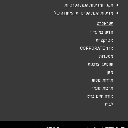
אימייל
*
תקנון ומדיניות הגנת הפרטיות
מדיניות הגנת הפרטיות האחודה של
נושא
*
ישראכרט
אנא חזרו אלי בקשר ל...
חדש במועדון
אטרקציות
הודעה
*
אגד CORPORATE
מסעדות
שופינג וצרכנות
מזון
תיירות ונופש
תרבות ופנאי
שליחה
אורח חיים בריא
לבית