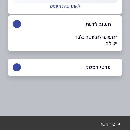
לאתר בית העסק
חשוב לדעת
*התמונה להמחשה בלבד
*ט.ל.ח
פרטי הספק
5031*
|
073-7500700
באתר
בפייסבוק
צור קשר
שם מלא
*