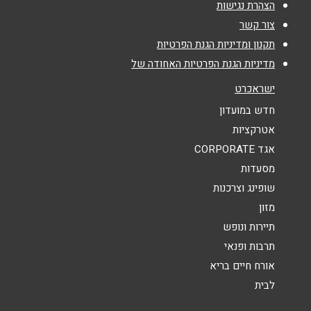
הצהרת נגישות
צור קשר
טלפון
*
תקנון ומדיניות הגנת הפרטיות
מדיניות הגנת הפרטיות האחודה של
אימייל
*
ישראכרט
חדש במועדון
נושא
*
אטרקציות
אגד CORPORATE
אנא חזרו אלי בקשר ל...
מסעדות
הודעה
*
שופינג וצרכנות
מזון
תיירות ונופש
תרבות ופנאי
אורח חיים בריא
לבית
שליחה