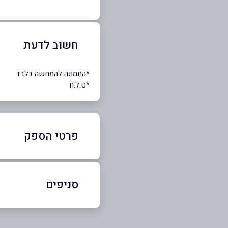
חשוב לדעת
*התמונה להמחשה בלבד
*ט.ל.ח
פרטי הספק
054-7674675
סניפים
באתר
יהוד