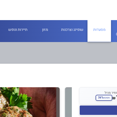
מסעדות
שופינג וצרכנות
מזון
תיירות ונופש
חיר מוזל
₪
36%
חסכת