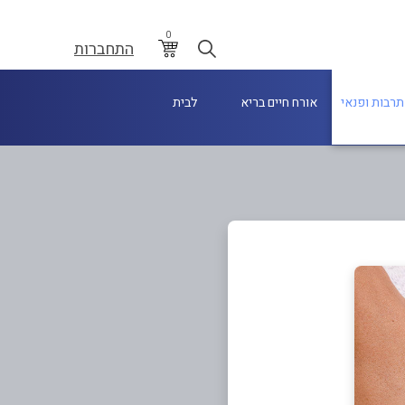
0
התחברות
תרבות ופנאי
אורח חיים בריא
לבית