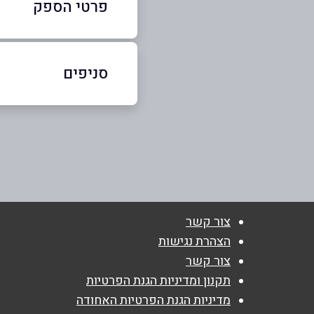
פרטי הספק
052-6981101
סניפים
באתר
באינסטגרם
יהוד
צבי ישי 10, יהוד
שם מלא
*
טלפון
*
צור קשר
הצהרת נגישות
צור קשר
נושא
*
תקנון ומדיניות הגנת הפרטיות
אנא חזרו אלי בקשר ל...
מדיניות הגנת הפרטיות האחודה