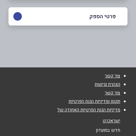
פרטי הספק
04-8413670
באתר
בפייסבוק
באינסטגרם
ביוטיוב
צור קשר
שם מלא
*
הצהרת נגישות
צור קשר
טלפון
*
תקנון ומדיניות הגנת הפרטיות
מדיניות הגנת הפרטיות האחודה של
אימייל
*
ישראכרט
חדש במועדון