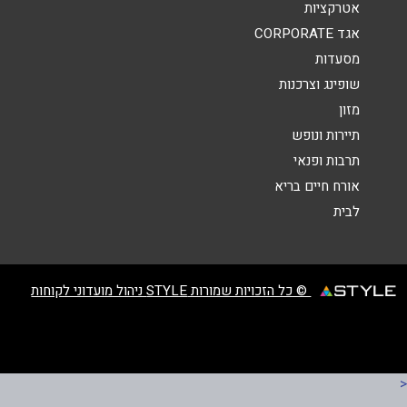
נושא
*
אטרקציות
אגד CORPORATE
אנא חזרו אלי בקשר ל...
מסעדות
הודעה
*
שופינג וצרכנות
מזון
תיירות ונופש
תרבות ופנאי
אורח חיים בריא
לבית
שליחה
© כל הזכויות שמורות STYLE ניהול מועדוני לקוחות
<