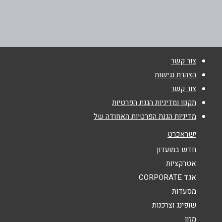
באתר
בפייסבוק
באינסטגרם
צור קשר
שם מלא
*
הצהרת נגישות
צור קשר
טלפון
*
תקנון ומדיניות הגנת הפרטיות
מדיניות הגנת הפרטיות האחודה של
אימייל
*
ישראכרט
חדש במועדון
נושא
*
אטרקציות
אגד CORPORATE
אנא חזרו אלי בקשר ל...
מסעדות
הודעה
*
שופינג וצרכנות
מזון