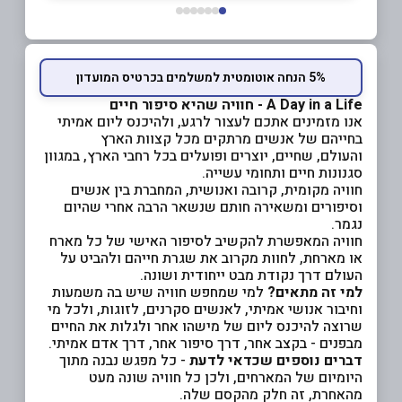
5% הנחה אוטומטית למשלמים בכרטיס המועדון
A Day in a Life - חוויה שהיא סיפור חיים
אנו מזמינים אתכם לעצור לרגע, ולהיכנס ליום אמיתי
בחייהם של אנשים מרתקים מכל קצוות הארץ
והעולם, שחיים, יוצרים ופועלים בכל רחבי הארץ, במגוון
סגנונות חיים ותחומי עשייה.
חוויה מקומית, קרובה ואנושית, המחברת בין אנשים
וסיפורים ומשאירה חותם שנשאר הרבה אחרי שהיום
נגמר.
חוויה המאפשרת להקשיב לסיפור האישי של כל מארח
או מארחת, לחוות מקרוב את שגרת חייהם ולהביט על
העולם דרך נקודת מבט ייחודית ושונה.
למי זה מתאים?
למי שמחפש חוויה שיש בה משמעות
וחיבור אנושי אמיתי, לאנשים סקרנים, לזוגות, ולכל מי
שרוצה להיכנס ליום של מישהו אחר ולגלות את החיים
מבפנים - בקצב אחר, דרך סיפור אחר, דרך אדם אמיתי.
דברים נוספים שכדאי לדעת
- כל מפגש נבנה מתוך
היומיום של המארחים, ולכן כל חוויה שונה מעט
מהאחרת, זה חלק מהקסם שלה.