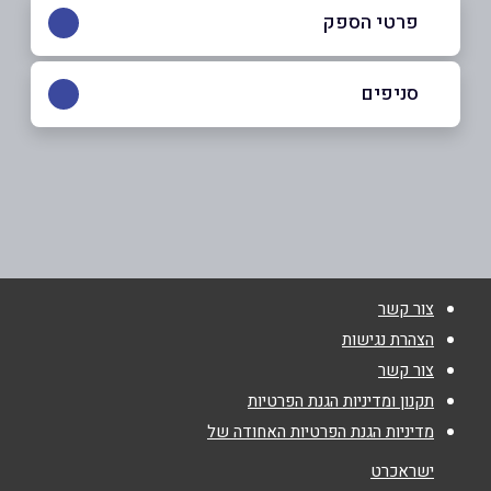
פרטי הספק
055-9499499
סניפים
בית יהושע
שם מלא
*
מתחם הרכבת
055-9499499
טלפון
*
צור קשר
אימייל
*
הצהרת נגישות
צור קשר
נושא
*
תקנון ומדיניות הגנת הפרטיות
מדיניות הגנת הפרטיות האחודה של
אנא חזרו אלי בקשר ל...
ישראכרט