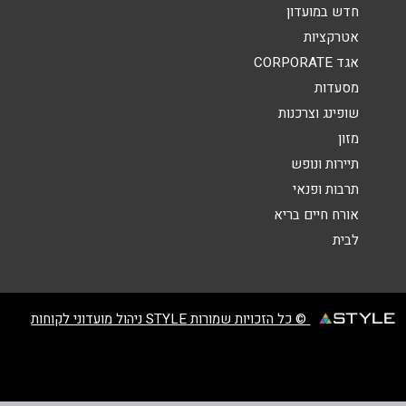
הודעה
*
חדש במועדון
אטרקציות
אגד CORPORATE
מסעדות
שופינג וצרכנות
מזון
שליחה
תיירות ונופש
תרבות ופנאי
אורח חיים בריא
לבית
© כל הזכויות שמורות STYLE ניהול מועדוני לקוחות