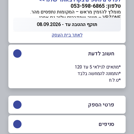
טלפון: 053-598-6865
מומלץ להזמין מראש – המקומות נתפסים מהר.
VRZONE – חוויה שמדברים עליה גם אחרי.
תוקף ההטבה עד - 08.09.2026
לאתר בית העסק
חשוב לדעת
*מתאים לגילאי 5 עד 120
*התמונה להמחשה בלבד
*ט.ל.ח
פרטי הספק
053-598-6865
סניפים
באתר
בפייסבוק
באינסטגרם