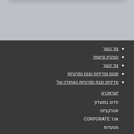
ראשון לציון
בוואטסאפ
חניון לישנסקי 27 (קניוכל קומה 2)
053-598-6865
שם מלא
*
צור קשר
הצהרת נגישות
טלפון
*
צור קשר
תקנון ומדיניות הגנת הפרטיות
אימייל
*
מדיניות הגנת הפרטיות האחודה של
ישראכרט
נושא
*
חדש במועדון
אטרקציות
אנא חזרו אלי בקשר ל...
אגד CORPORATE
הודעה
*
מסעדות