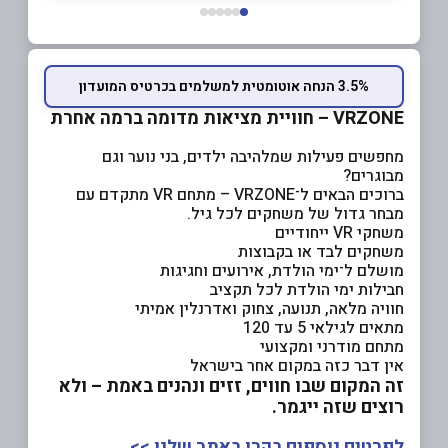
3.5% הנחה אוטומטית למשלמים בכרטיס המועדון
VRZONE – חוויית מציאות מדומה ברמה אחרת
מחפשים פעילות שמלהיבה ילדים, בני נוער וגם
מבוגרים?
ברוכים הבאים ל־VRZONE – מתחם VR מתקדם עם
מבחר גדול של משחקים לכל גיל.
משחקי VR ייחודיים
משחקים לבד או בקבוצות
מושלם ל־ימי הולדת, אירועים וחגיגות
חבילות ימי הולדת לכל תקציב
חוויה מלאה, תנועה, צחוק ואדרנלין אמיתי
מתאים לגילאי 5 עד 120
מתחם מודרני ומקצועי
אין דבר כזה במקום אחר בישראל
זה המקום שבו חווים, זזים ונהנים באמת –
ולא
רוצים שזה ייגמר.
לפרטים נוספים בקרו באתר שלנו >>