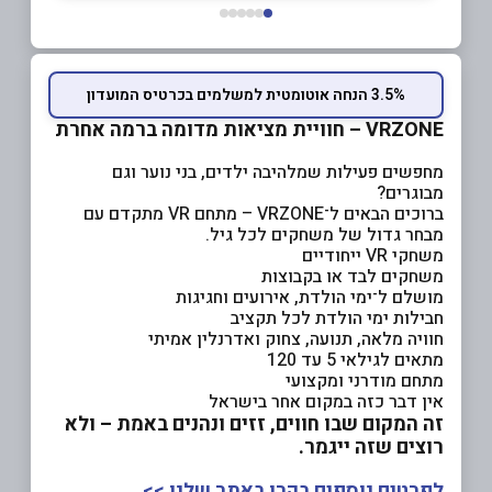
3.5% הנחה אוטומטית למשלמים בכרטיס המועדון
VRZONE – חוויית מציאות מדומה ברמה אחרת
מחפשים פעילות שמלהיבה ילדים, בני נוער וגם
מבוגרים?
ברוכים הבאים ל־VRZONE – מתחם VR מתקדם עם
מבחר גדול של משחקים לכל גיל.
משחקי VR ייחודיים
משחקים לבד או בקבוצות
מושלם ל־ימי הולדת, אירועים וחגיגות
חבילות ימי הולדת לכל תקציב
חוויה מלאה, תנועה, צחוק ואדרנלין אמיתי
מתאים לגילאי 5 עד 120
מתחם מודרני ומקצועי
אין דבר כזה במקום אחר בישראל
זה המקום שבו חווים, זזים ונהנים באמת –
ולא
רוצים שזה ייגמר.
לפרטים נוספים בקרו באתר שלנו >>