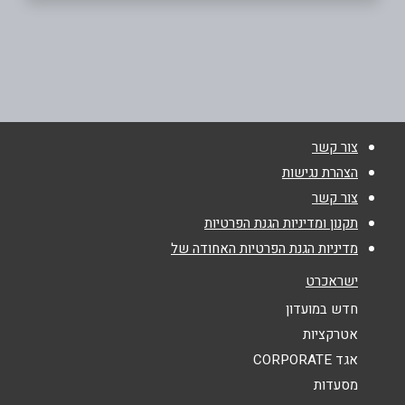
ראשון לציון
בוואטסאפ
חניון לישנסקי 27 (קניוכל קומה 2)
053-598-6865
שם מלא
*
צור קשר
הצהרת נגישות
טלפון
*
צור קשר
תקנון ומדיניות הגנת הפרטיות
אימייל
*
מדיניות הגנת הפרטיות האחודה של
ישראכרט
נושא
*
חדש במועדון
אטרקציות
אנא חזרו אלי בקשר ל...
אגד CORPORATE
הודעה
*
מסעדות