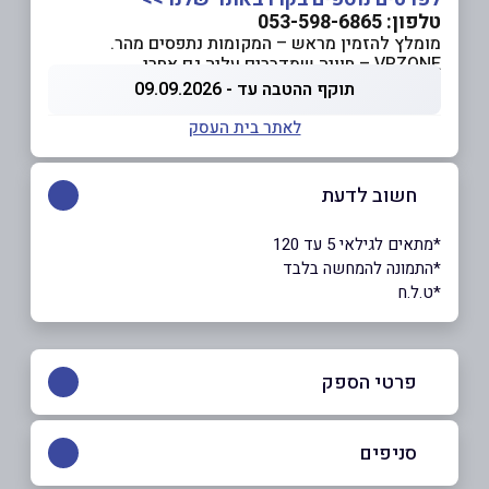
טלפון: 053-598-6865
מומלץ להזמין מראש – המקומות נתפסים מהר.
VRZONE – חוויה שמדברים עליה גם אחרי.
תוקף ההטבה עד - 09.09.2026
לאתר בית העסק
חשוב לדעת
*מתאים לגילאי 5 עד 120
*התמונה להמחשה בלבד
*ט.ל.ח
פרטי הספק
053-598-6865
סניפים
באתר
בפייסבוק
באינסטגרם