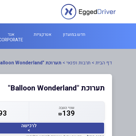
חדש במועדון
אטרקציות
אגד
CORPORATE
דף הבית
>
תרבות ופנאי
>
תערוכת "Balloon Wonderland"
תערוכת "Balloon Wonderland"
שווי הטבה
93
139
₪
לרכישה
>