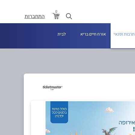
0
התחברות
תרבות ופנאי
אורח חיים בריא
לבית