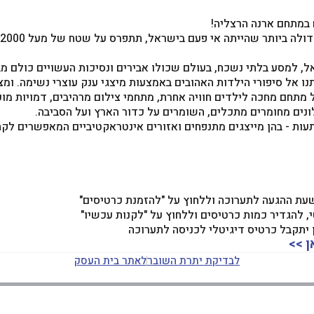
 במתחם ארנה הרצליה!
ייתה אי פעם בישראל, תתפרס על שטח של מעל 2000 מ"ר עם עשרות מייצגי בלונים ומיצגי אוויר מדהימים.
, למסע בלתי נשכח, בעולם שכולו אבירים ונסיכות העשויים כולם מב
ו אל סיפורי הילדות האהובים באמצעות מיצגי ענק עוצרי נשימה. ומצ
 מתחם מחכה לילדים חוויה אחרת, מתחמי צילום מרהיבים, דמויות מוכ
ונים מחומרים מתכלים, השומרים על כדור הארץ ועל הסביבה.
עות - בהן מייצגים מתנפחים ואזורים אינטראקטיביים המאפשרים לקח
שעת ההגעה לתערוכה וללחוץ על "להזמנת כרטיסים"
ן >>
לבדיקת יתרת השובר
לאתר בית העסק