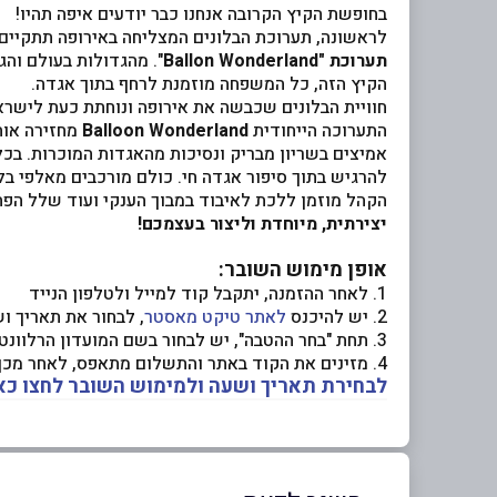
בחופשת הקיץ הקרובה אנחנו כבר יודעים איפה תהיו!
לראשונה, תערוכת הבלונים המצליחה באירופה תתקיים
תערוכת "Ballon Wonderland
". מהגדולות בעולם והגדולה ביותר שה
הקיץ הזה, כל המשפחה מוזמנת לרחף בתוך אגדה.
חוויית הבלונים שכבשה את אירופה ונוחתת כעת לישראל
התערוכה הייחודית
Balloon Wonderland
מחזירה אותנ
אמיצים בשריון מבריק ונסיכות מהאגדות המוכרות. בכל
להרגיש בתוך סיפור אגדה חי. כולם מורכבים מאלפי בל
הקהל מוזמן ללכת לאיבוד במבוך הענקי ועוד שלל הפת
יצירתית, מיוחדת וליצור בעצמכם!
אופן מימוש השובר:
1. לאחר ההזמנה, יתקבל קוד למייל ולטלפון הנייד
2. יש להיכנס
לאתר טיקט מאסטר
, לבחור את תאריך ו
3. תחת "בחר ההטבה", יש לבחור בשם המועדון הרלוונטי, להגדיר כמות כרטיסים וללחוץ על "לקנות עכשיו"
4. מזינים את הקוד באתר והתשלום מתאפס, לאחר מכן יתקבל כרטיס דיגיטלי לכניסה לתערוכה
לבחירת תאריך ושעה ולמימוש השובר לחצו כא