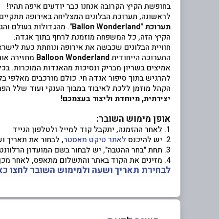
בחופשת הקיץ הקרובה אנחנו כבר יודעים איפה תהיו!
לראשונה, תערוכת הבלונים המצליחה באירופה תתקיים
תערוכת "Ballon Wonderland
". מהגדולות בעולם והגדולה ביותר שה
הקיץ הזה, כל המשפחה מוזמנת לרחף בתוך אגדה.
חוויית הבלונים שכבשה את אירופה ונוחתת כעת לישראל
התערוכה הייחודית
Balloon Wonderland
מחזירה אותנ
אמיצים בשריון מבריק ונסיכות מהאגדות המוכרות. בכל
להרגיש בתוך סיפור אגדה חי. כולם מורכבים מאלפי בל
הקהל מוזמן ללכת לאיבוד במבוך הענקי ועוד שלל הפת
יצירתית, מיוחדת וליצור בעצמכם!
אופן מימוש השובר:
1. לאחר ההזמנה, יתקבל קוד למייל ולטלפון הנייד
2. יש להיכנס
לאתר טיקט מאסטר
, לבחור את תאריך ו
3. תחת "בחר ההטבה", יש לבחור בשם המועדון הרלוונטי, להגדיר כמות כרטיסים וללחוץ על "לקנות עכשיו"
4. מזינים את הקוד באתר והתשלום מתאפס, לאחר מכן יתקבל כרטיס דיגיטלי לכניסה לתערוכה
לבחירת תאריך ושעה ולמימוש השובר לחצו כא