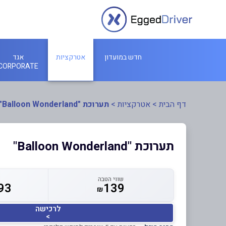
חדש במועדון
אטרקציות
אגד
CORPORATE
דף הבית
>
אטרקציות
>
תערוכת "Balloon Wonderland"
תערוכת "Balloon Wonderland"
שווי הטבה
93
139
₪
לרכישה
>