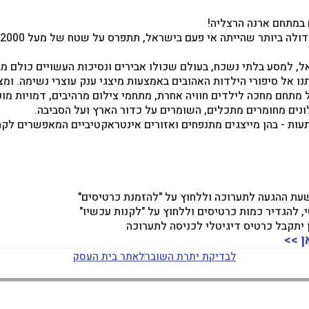
 במתחם ארנה הרצליה!
ייתה אי פעם בישראל, תתפרס על שטח של מעל 2000 מ"ר עם עשרות מייצגי בלונים ומיצגי אוויר מדהימים.
, למסע בלתי נשכח, בעולם שכולו אבירים ונסיכות העשויים כולם מב
ו אל סיפורי הילדות האהובים באמצעות מיצגי ענק עוצרי נשימה. ומצ
 מתחם מחכה לילדים חוויה אחרת, מתחמי צילום מרהיבים, דמויות מוכ
ונים מחומרים מתכלים, השומרים על כדור הארץ ועל הסביבה.
עות - בהן מייצגים מתנפחים ואזורים אינטראקטיביים המאפשרים לקח
שעת ההגעה לתערוכה וללחוץ על "להזמנת כרטיסים"
ן >>
לבדיקת יתרת השובר
לאתר בית העסק