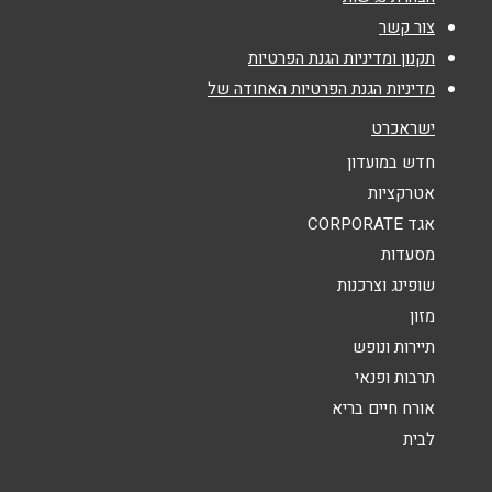
צור קשר
אימייל
*
תקנון ומדיניות הגנת הפרטיות
מדיניות הגנת הפרטיות האחודה של
נושא
*
ישראכרט
אנא חזרו אלי בקשר ל...
חדש במועדון
אטרקציות
הודעה
*
אגד CORPORATE
מסעדות
שופינג וצרכנות
מזון
תיירות ונופש
תרבות ופנאי
שליחה
אורח חיים בריא
לבית