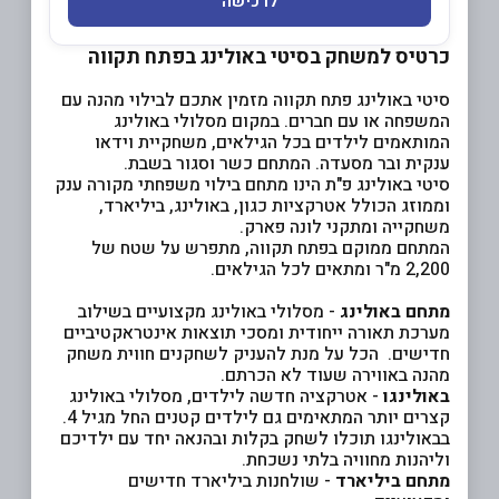
לרכישה
כרטיס למשחק בסיטי באולינג בפתח תקווה
סיטי באולינג פתח תקווה מזמין אתכם לבילוי מהנה עם
המשפחה או עם חברים. במקום מסלולי באולינג
המותאמים לילדים בכל הגילאים, משחקיית וידאו
ענקית ובר מסעדה. המתחם כשר וסגור בשבת.
סיטי באולינג פ"ת הינו מתחם בילוי משפחתי מקורה ענק
וממוזג הכולל אטרקציות כגון, באולינג, ביליארד,
משחקייה ומתקני לונה פארק.
המתחם ממוקם בפתח תקווה, מתפרש על שטח של
2,200 מ"ר ומתאים לכל הגילאים.
מתחם באולינג
- מסלולי באולינג מקצועיים בשילוב
מערכת תאורה ייחודית ומסכי תוצאות אינטראקטיביים
חדישים. הכל על מנת להעניק לשחקנים חווית משחק
מהנה באווירה שעוד לא הכרתם.
באולינגו
- אטרקציה חדשה לילדים, מסלולי באולינג
קצרים יותר המתאימים גם לילדים קטנים החל מגיל 4.
בבאולינגו תוכלו לשחק בקלות ובהנאה יחד עם ילדיכם
וליהנות מחוויה בלתי נשכחת.
מתחם ביליארד
- שולחנות ביליארד חדישים