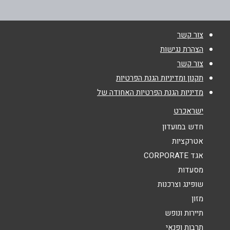
צור קשר
שם מלא
*
הצהרת נגישות
צור קשר
טלפון
*
תקנון ומדיניות הגנת הפרטיות
מדיניות הגנת הפרטיות האחודה של
אימייל
*
ישראכרט
חדש במועדון
נושא
*
אטרקציות
אגד CORPORATE
אנא חזרו אלי בקשר ל...
מסעדות
הודעה
*
שופינג וצרכנות
מזון
תיירות ונופש
תרבות ופנאי