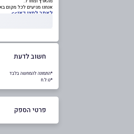
מהארץ ומחו"ל.
אנחנו מגיעים לכל מקום בא
לאתר לחצו כאן>>
חשוב לדעת
*התמונה להמחשה בלבד
*ט.ל.ח
פרטי הספק
0515005518