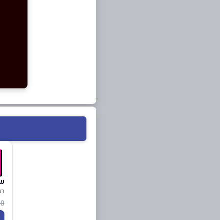
שו
רמ
 ₪