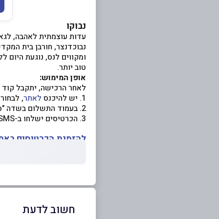
נבוקו
עדות עוצמתית לאהבה, לגא
נבוכדנצר, חורבן בית המקדש
ומקווים לנס, נוגעת היום ל
טוב יותר.
אופן המימוש:
לאחר הרכישה, יתקבל קוד ל
1. יש להיכנס
לאתר
, לבחור
2. בעמוד התשלום בשדה "סוג כרטיס הנחה / שובר" יש להזין את קוד השובר שהתקבל
3. הכרטיסים ישלחו ב-SMS לפני ההופעה
להזמנת הכרטיסים באתר
חשוב לדעת