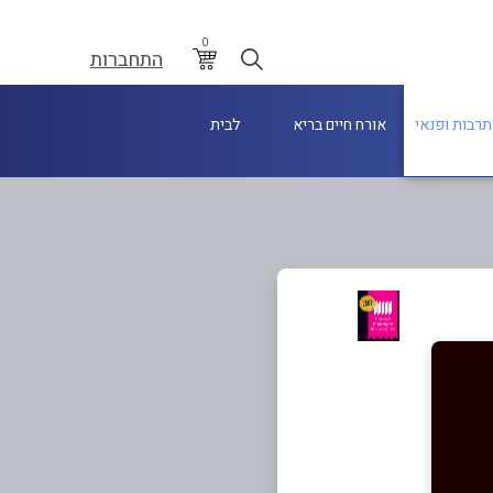
0
התחברות
תרבות ופנאי
אורח חיים בריא
לבית