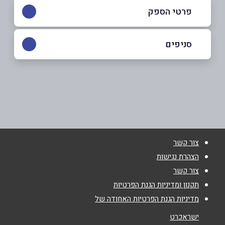
פרטי הספק
052-8742184
סניפים
באתר
אזור
המצודה 6
052-8742184
שם מלא
*
צור קשר
טלפון
*
הצהרת נגישות
צור קשר
אימייל
*
תקנון ומדיניות הגנת הפרטיות
מדיניות הגנת הפרטיות האחודה של
נושא
*
ישראכרט