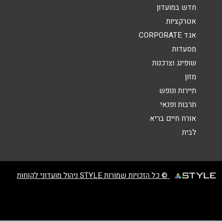
אנא חזרו אלי בקשר ל...
חדש במועדון
אטרקציות
הודעה
*
אגד CORPORATE
מסעדות
שופינג וצרכנות
מזון
תיירות ונופש
תרבות ופנאי
שליחה
אורח חיים בריא
לבית
© כל הזכויות שמורות STYLE ניהול מועדוני לקוחות