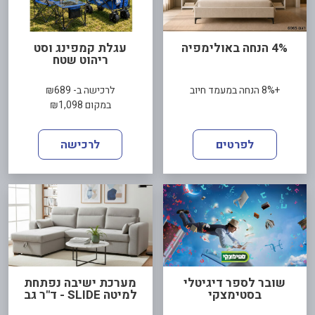
4% הנחה באולימפיה
עגלת קמפינג וסט
ריהוט שטח
+8% הנחה במעמד חיוב
לרכישה ב- ₪689
במקום ₪1,098
לפרטים
לרכישה
שובר לספר דיגיטלי
מערכת ישיבה נפתחת
בסטימצקי
למיטה SLIDE - ד"ר גב