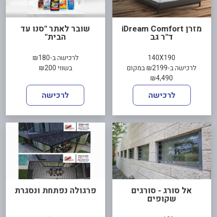
מזרן iDream Comfort
שובר לאתר "סנו עד
ד"ר גב
הבית"
140X190
לרכישה ב-₪180
לרכישה ב-₪2199 במקום
בשווי ₪200
₪4,490
לרכישה
לרכישה
אל סורג - סורגים
פרגולה נפתחת ונסגרת
שקופים