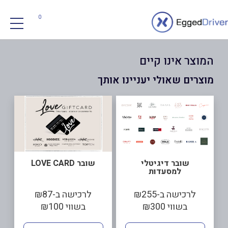
0
המוצר אינו קיים
מוצרים שאולי יעניינו אותך
שובר דיגיטלי
שובר LOVE CARD
למסעדות
לרכישה ב-₪255
לרכישה ב-₪87
בשווי ₪300
בשווי ₪100