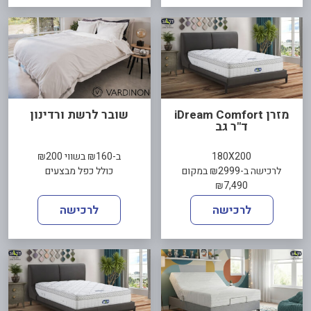
מזרן iDream Comfort
שובר לרשת ורדינון
ד"ר גב
180X200
ב-₪160 בשווי ₪200
לרכישה ב-₪2999 במקום
כולל כפל מבצעים
₪7,490
לרכישה
לרכישה