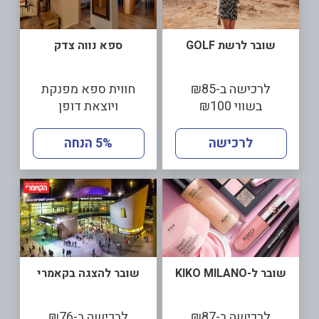
שובר לרשת GOLF
ספא נווה צדק
לרכישה ב-₪85
חווית ספא מפנקת
בשווי ₪100
ויוצאת דופן
לרכישה
5% הנחה
שובר ל-KIKO MILANO
שובר להצגה בקאמרי
לרכישה ב-₪87
לרכישה ב-₪76